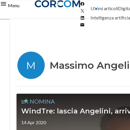
Facebook
Menu
Ultimi articoli
Digit
Twitter
Linkedin
Intelligenza artifici
Email
Massimo Angeli
M
LA NOMINA
WindTre: lascia Angelini, arri
14 Apr 2020