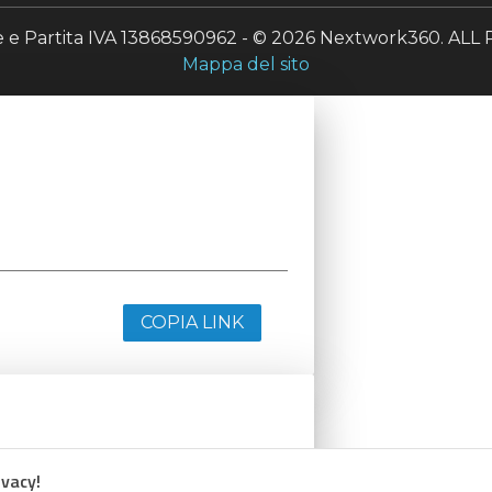
le e Partita IVA 13868590962 - © 2026 Nextwork360. A
Mappa del sito
COPIA LINK
ivacy!