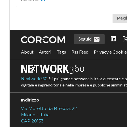
Pagi
Seguici
About
Autori
Tags
Rss Feed
Privacy e Cookie
Nextwork360
è il più grande network in Italia di testate e 
digitale e imprenditoriale nelle imprese e pubbliche amministr
Indirizzo
Via Moretto da Brescia, 22
Milano - Italia
CAP 20133