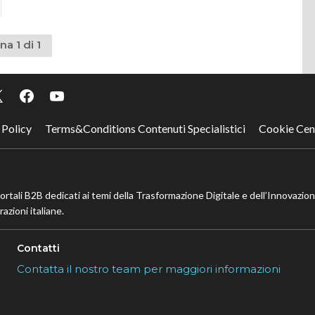
na 1 di 1
 Policy
Terms&Conditions Contenuti Specialistici
Cookie Cen
portali B2B dedicati ai temi della Trasformazione Digitale e dell’Innovazio
azioni italiane.
Contatti
Contatta il nostro team per maggiori informazioni