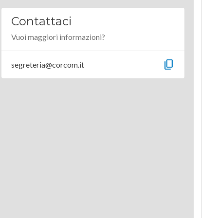
Contattaci
Vuoi maggiori informazioni?
content_copy
segreteria@corcom.it