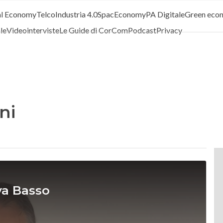
al Economy
Telco
Industria 4.0
SpacEconomy
PA Digitale
Green eco
ale
Videointerviste
Le Guide di CorCom
Podcast
Privacy
ni
va Basso