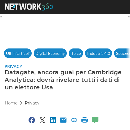
Datagate, ancora guai per Camb
Ultimi articoli
Digital Economy
Telco
Industria 4.0
SpacEc
PRIVACY
Datagate, ancora guai per Cambridge
Analytica: dovrà rivelare tutti i dati di
un elettore Usa
Home
Privacy