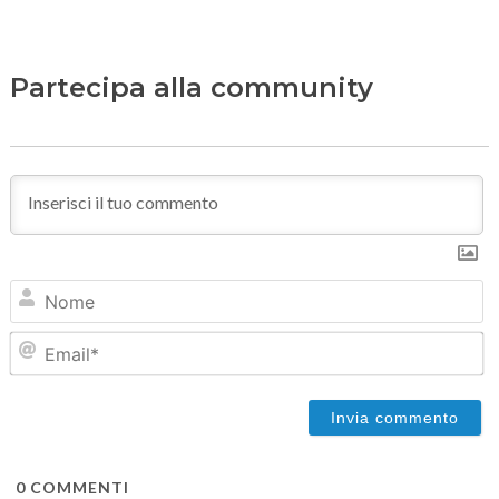
Partecipa alla community
N
Em
0
COMMENTI