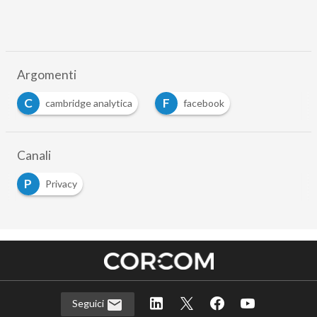
Argomenti
C
F
cambridge analytica
facebook
Canali
P
Privacy
Seguici