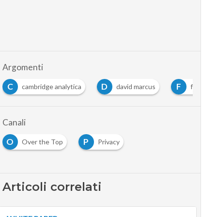
Argomenti
C
D
F
cambridge analytica
david marcus
faceboo
Canali
O
P
Over the Top
Privacy
Articoli correlati