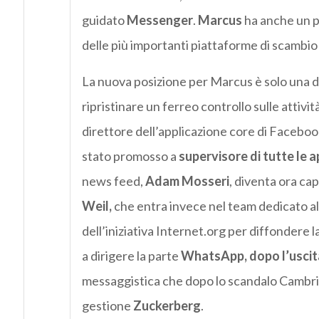
guidato
Messenger
.
Marcus
ha anche un p
delle più importanti piattaforme di scambio
La nuova posizione per Marcus è solo una de
ripristinare un ferreo controllo sulle attivi
direttore dell’applicazione core di Faceboo
stato promosso a
supervisore di tutte le a
news feed,
Adam Mosseri
, diventa ora ca
Weil,
che entra invece nel team dedicato al
dell’iniziativa Internet.org per diffondere l
a dirigere la parte
WhatsApp, dopo l’uscita
messaggistica che dopo lo scandalo Cambrid
gestione
Zuckerberg
.