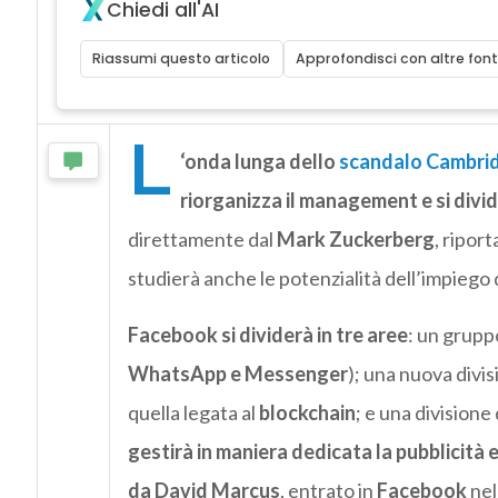
Chiedi all'AI
Riassumi questo articolo
Approfondisci con altre font
L
‘onda lunga dello
scandalo Cambrid
riorganizza il management e si divi
direttamente dal
Mark Zuckerberg
, riporta
studierà anche le potenzialità dell’impiego
Facebook si dividerà in tre aree
: un grupp
WhatsApp e Messenger
); una nuova divi
quella legata al
blockchain
; e una divisione
gestirà in maniera dedicata la pubblicità e
da David Marcus
, entrato in
Facebook
nel