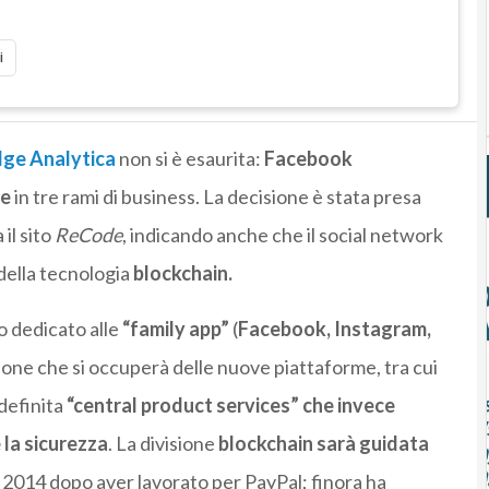
i
ge Analytica
non si è esaurita:
Facebook
de
in tre rami di business. La decisione è stata presa
 il sito
ReCode
, indicando anche che il social network
 della tecnologia
blockchain.
o dedicato alle
“family app”
(
Facebook, Instagram,
sione che si occuperà delle nuove piattaforme, tra cui
 definita
“central product services” che invece
 la sicurezza
. La divisione
blockchain sarà guidata
 2014 dopo aver lavorato per PayPal; finora ha