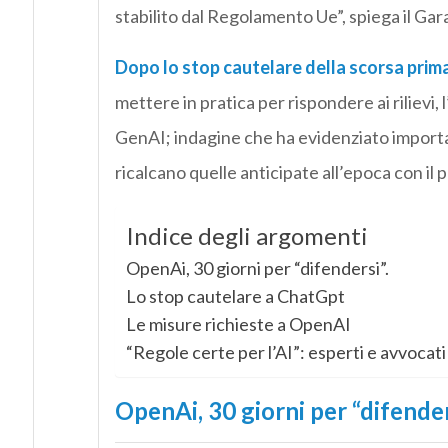
stabilito dal Regolamento Ue”, spiega il Gar
Dopo lo stop cautelare della scorsa prim
mettere in pratica per rispondere ai rilievi, 
GenAI; indagine che ha evidenziato important
ricalcano quelle anticipate all’epoca con i
Indice degli argomenti
OpenAi, 30 giorni per “difendersi”.
Lo stop cautelare a ChatGpt
Le misure richieste a OpenAI
“Regole certe per l’AI”: esperti e avvocati
OpenAi, 30 giorni per “difender