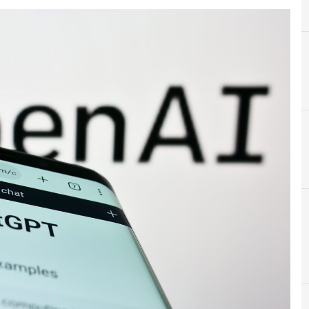
C
chatgpt