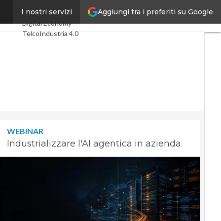
Aggiungi tra i preferiti su Google
ivacy”
I nostri servizi
Ultimi articoli
Digital Economy
Telco
Industria 4.0
SpacEconomy
PA Digitale
Green economy
Intelligenza
artificiale
Videointerviste
Le Guide di CorCom
Podcast
Privacy
WEBINAR
Industrializzare l'AI agentica in azienda