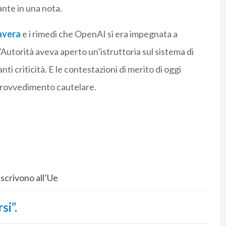
ante in una nota.
avera
e i rimedi che OpenAI si era impegnata a
l’Autorità aveva aperto un’istruttoria sul sistema di
i criticità. E le contestazioni di merito di oggi
l provvedimento cautelare.
 scrivono all’Ue
si”.