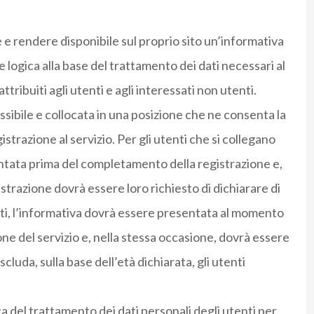
 rendere disponibile sul proprio sito un’informativa
 e logica alla base del trattamento dei dati necessari al
ribuiti agli utenti e agli interessati non utenti.
sibile e collocata in una posizione che ne consenta la
strazione al servizio. Per gli utenti che si collegano
sentata prima del completamento della registrazione e,
razione dovrà essere loro richiesto di dichiarare di
ati, l’informativa dovrà essere presentata al momento
one del servizio e, nella stessa occasione, dovrà essere
cluda, sulla base dell’età dichiarata, gli utenti
a del trattamento dei dati personali degli utenti per