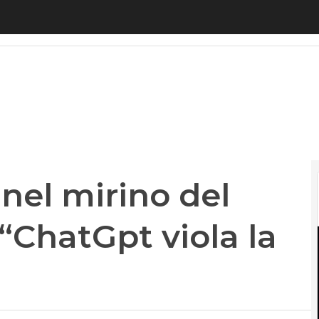
 mirino del Garante italiano: “ChatGpt viola la pr
nel mirino del
 “ChatGpt viola la