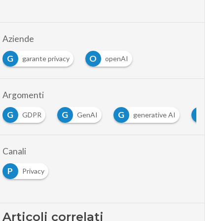
Aziende
G
O
garante privacy
openAI
Argomenti
G
G
G
I
GDPR
GenAI
generative AI
int
Canali
P
Privacy
Articoli correlati