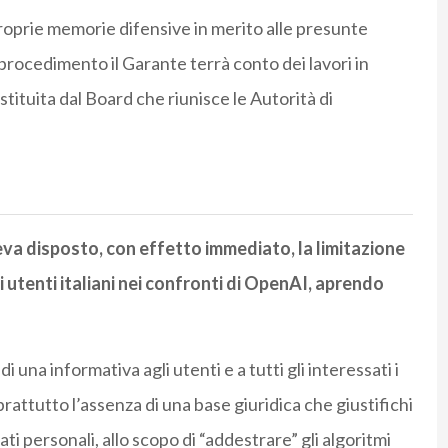
roprie memorie difensive in merito alle presunte
 procedimento il Garante terrà conto dei lavori in
stituita dal Board che riunisce le Autorità di
va disposto, con effetto immediato, la limitazione
 utenti italiani nei confronti di OpenAI, aprendo
una informativa agli utenti e a tutti gli interessati i
attutto l’assenza di una base giuridica che giustifichi
ti personali, allo scopo di “addestrare” gli algoritmi