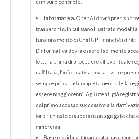
di misure concrete.
Informativa.
OpenAI dovrà predisporre e
trasparente, in cui siano illustrate modalità
funzionamento di ChatGPT nonché i diritti att
L’informativa dovrà essere facilmente acces
lettura prima di procedere all’eventuale regi
dall’Italia, l’informativa dovrà essere pre
sempre prima del completamento della regist
essere maggiorenni. Agli utenti già registr
del primo accesso successivo alla riattivazi
loro richiesto di superare un age gate che es
minorenni.
Base giuridica.
Quanto alla base giuridic