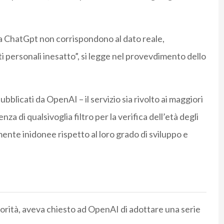
 da ChatGpt non corrispondono al dato reale,
 personali inesatto”, si legge nel provevdimento dello
blicati da OpenAI – il servizio sia rivolto ai maggiori
za di qualsivoglia filtro per la verifica dell’età degli
ente inidonee rispetto al loro grado di sviluppo e
orità, aveva chiesto ad OpenAI di adottare una serie