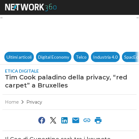
Tim Cook paladino della privac
Ultimi articoli
Digital Economy
Telco
Industria 4.0
SpacEc
ETICA DIGITALE
Tim Cook paladino della privacy, “red
carpet” a Bruxelles
Home
Privacy