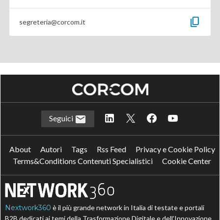
content_copy
segreteria@corcom.it
Seguici
About
Autori
Tags
Rss Feed
Privacy e Cookie Policy
Terms&Conditions Contenuti Specialistici
Cookie Center
Nextwork360
è il più grande network in Italia di testate e portali
B2B dedicati ai temi della Trasformazione Digitale e dell’Innovazione