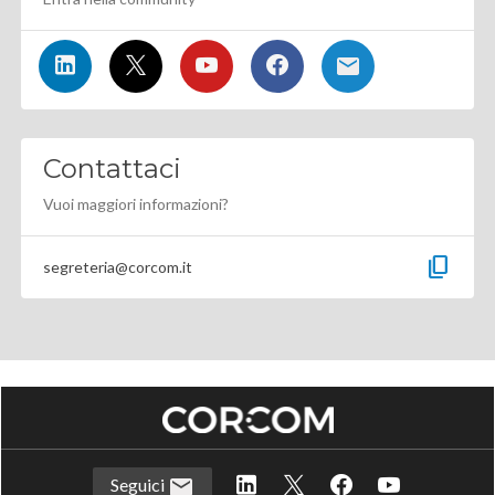
Contattaci
Vuoi maggiori informazioni?
content_copy
segreteria@corcom.it
Seguici