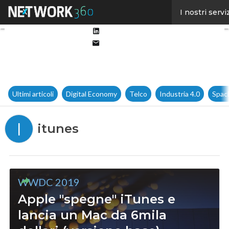
Facebook
I nostri servi
Twitter
Linkedin
Email
Ultimi articoli
Digital Economy
Telco
Industria 4.0
Spac
I
itunes
WWDC 2019
Apple "spegne" iTunes e
lancia un Mac da 6mila