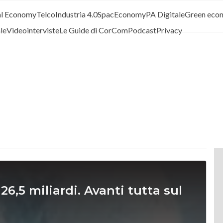
al Economy
Telco
Industria 4.0
SpacEconomy
PA Digitale
Green eco
ale
Videointerviste
Le Guide di CorCom
Podcast
Privacy
26,5 miliardi. Avanti tutta sul