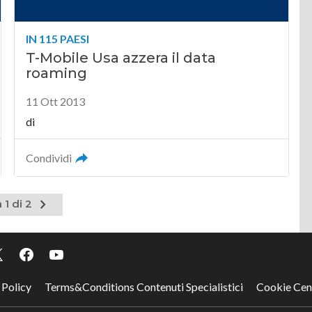
IN 115 PAESI
T-Mobile Usa azzera il data
roaming
11 Ott 2013
di
Condividi
Pagina
 1 di 2
successiva
 Policy
Terms&Conditions Contenuti Specialistici
Cookie Cen