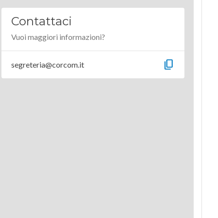
Contattaci
Vuoi maggiori informazioni?
content_copy
segreteria@corcom.it