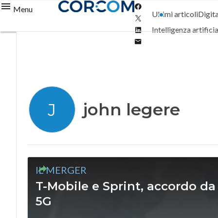
Facebook
Menu
Ultimi articoli
Digit
Twitter
Linkedin
Intelligenza artifici
Email
john legere
J
IL MERGER
T-Mobile e Sprint, accordo da 
5G