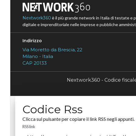
Nextwork360
è il più grande network in Italia di testate e 
digitale e imprenditoriale nelle imprese e pubbliche amministr
Indirizzo
Via Moretto da Brescia, 22
Milano - Italia
CAP 20133
Nextwork360 - Codice fisca
Codice Rss
Clicca sul pulsante per copiare il link RSS negli appunti.
RSS link