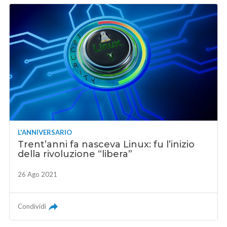
L'ANNIVERSARIO
Trent’anni fa nasceva Linux: fu l’inizio
della rivoluzione “libera”
26 Ago 2021
Condividi