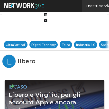
Facebook
I nostri servi
Twitter
Linkedin
Email
Ultimi articoli
Digital Economy
Telco
Industria 4.0
Spac
L
libero
IL CASO
Libero e Virgilio, per gli
account Apple ancora