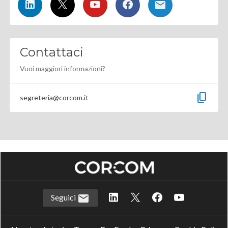
Contattaci
Vuoi maggiori informazioni?
content_copy
segreteria@corcom.it
Seguici