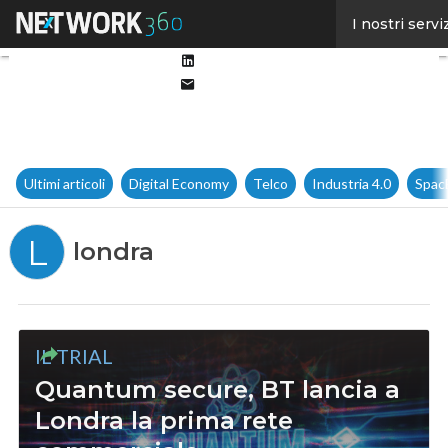
Facebook
I nostri servi
Twitter
Linkedin
Email
Ultimi articoli
Digital Economy
Telco
Industria 4.0
Spac
L
londra
IL TRIAL
Quantum secure, BT lancia a
Londra la prima rete