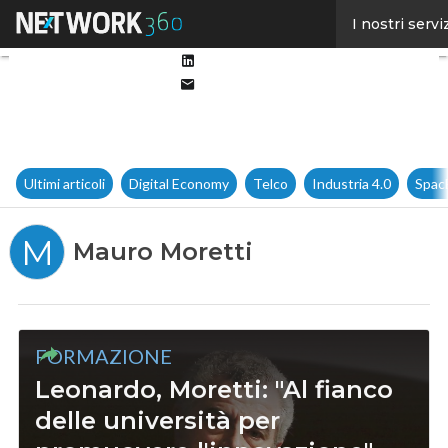
Facebook
I nostri servi
Twitter
Linkedin
Email
Ultimi articoli
Digital Economy
Telco
Industria 4.0
Spac
M
Mauro Moretti
FORMAZIONE
Leonardo, Moretti: "Al fianco
delle università per