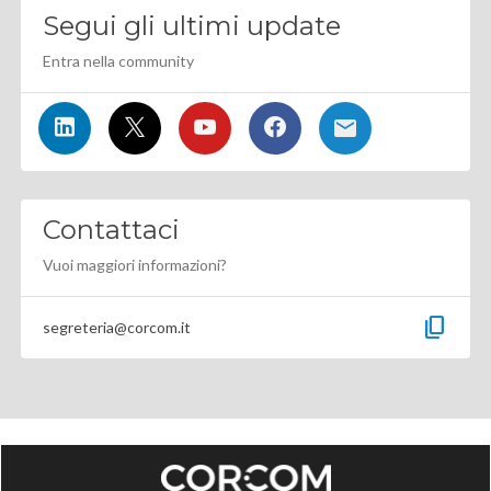
Segui gli ultimi update
Entra nella community
Contattaci
Vuoi maggiori informazioni?
content_copy
segreteria@corcom.it