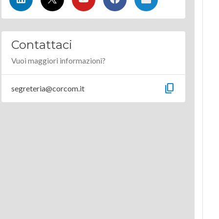
Contattaci
Vuoi maggiori informazioni?
content_copy
segreteria@corcom.it