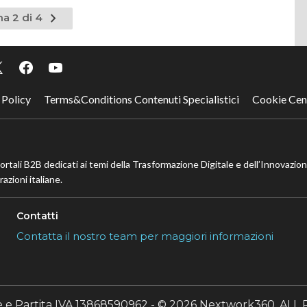
Pagina
na 2 di 4
nte
successiva
 Policy
Terms&Conditions Contenuti Specialistici
Cookie Cen
portali B2B dedicati ai temi della Trasformazione Digitale e dell’Innovazio
azioni italiane.
Contatti
Contatta il nostro team per maggiori informazioni
le e Partita IVA 13868590962 - © 2026 Nextwork360. A