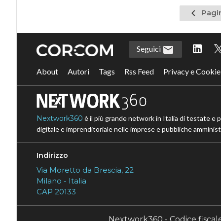
Pagina
Pagi
precede
Seguici
About
Autori
Tags
Rss Feed
Privacy e Cookie
Nextwork360
è il più grande network in Italia di testate e 
digitale e imprenditoriale nelle imprese e pubbliche amministr
Indirizzo
Via Moretto da Brescia, 22
Milano - Italia
CAP 20133
Nextwork360 - Codice fisca