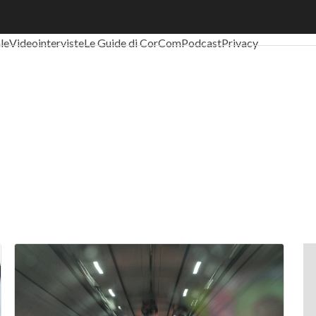
al Economy
Telco
Industria 4.0
SpacEconomy
PA Digitale
Green eco
ale
Videointerviste
Le Guide di CorCom
Podcast
Privacy