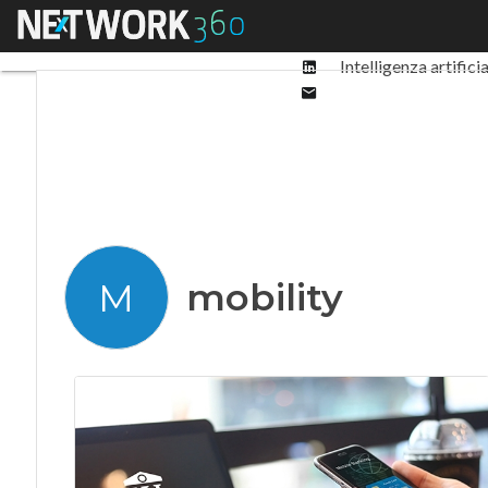
Facebook
Menu
Ultimi articoli
Digit
Twitter
Linkedin
Intelligenza artifici
Email
mobility
M