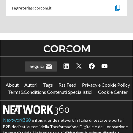
content_copy
segreteria@corcom.it
Seguici
About
Autori
Tags
Rss Feed
Privacy e Cookie Policy
Terms&Conditions Contenuti Specialistici
Cookie Center
Nextwork360
è il più grande network in Italia di testate e portali
B2B dedicati ai temi della Trasformazione Digitale e dell’Innovazione
Imprenditoriale. Ha la missione di diffondere la cultura digitale e