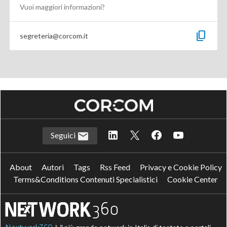
Vuoi maggiori informazioni?
content_copy
segreteria@corcom.it
Seguici
About
Autori
Tags
Rss Feed
Privacy e Cookie Policy
Terms&Conditions Contenuti Specialistici
Cookie Center