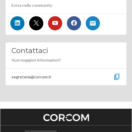
Entra nella community
Contattaci
Vuoi maggiori informazioni?
content_copy
segreteria@corcom.it