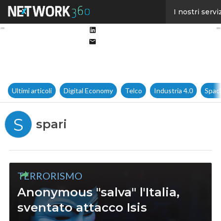
Facebook
I nostri servi
Twitter
Linkedin
Email
Ultimi articoli
Digital Economy
Telco
Industria 4.0
Spac
S
spari
TERRORISMO
Anonymous "salva" l'Italia,
sventato attacco Isis