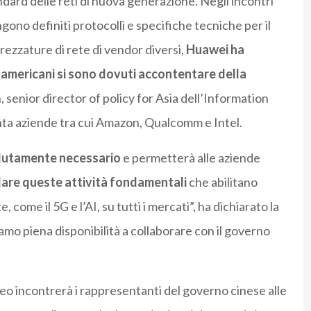
dard delle reti di nuova generazione. Negli incontri
gono definiti protocolli e specifiche tecniche per il
rezzature di rete di vendor diversi,
Huawei ha
americani si sono dovuti accontentare della
 senior director of policy for Asia dell’Information
ta aziende tra cui Amazon, Qualcomm e Intel.
lutamente necessario
e permetterà alle aziende
dare queste attività fondamentali
che abilitano
come il 5G e l’AI, su tutti i mercati”, ha dichiarato la
mo piena disponibilità a collaborare con il governo
eo incontrerà i rappresentanti del governo cinese alle