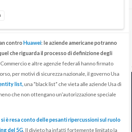
i
ban contro
Huawei
:
le aziende americane potranno
uel che riguarda il processo di definizione degli
el Commercio e altre agenzie federali hanno firmato
rso, per motivi di sicurezza nazionale, il governo Usa
ntity list,
una “black list” che vieta alle aziende Usa di
meno che non ottengano un’autorizzazione speciale
i è resa conto delle pesanti ripercussioni sul ruolo
ing del 5G
. Il divieto ha infatti fortemente limitato la