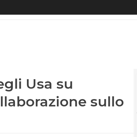
li Usa su Huawei: sì alla collaborazione sullo stand
egli Usa su
ollaborazione sullo