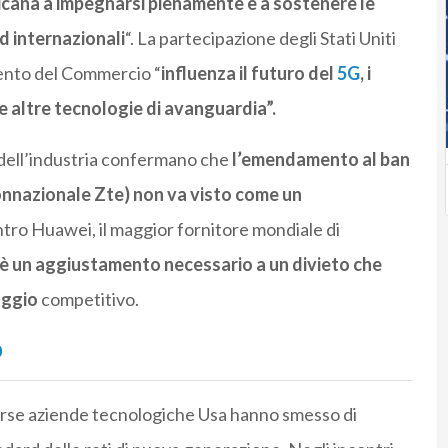
icana a impegnarsi pienamente e a sostenere le
 internazionali
“. La partecipazione degli Stati Uniti
imento del Commercio “
influenza il futuro del
5G
, i
e e altre tecnologie di avanguardia”.
 dell’industria confermano che
l’emendamento al ban
onnazionale Zte) non va visto come un
ntro Huawei, il maggior fornitore mondiale di
è un aggiustamento necessario a un divieto che
aggio
competitivo.
p
iverse aziende tecnologiche Usa hanno smesso di