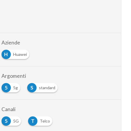
Aziende
H
Huawei
Argomenti
5
S
5g
standard
Canali
5
T
5G
Telco