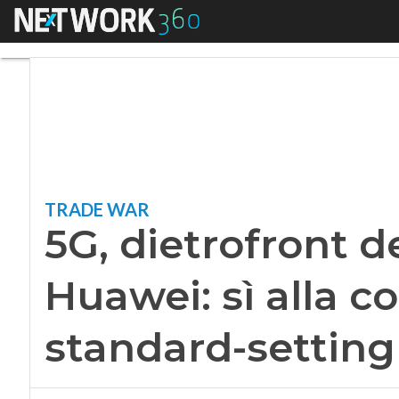
Menu
5G, dietrofront deg
TRADE WAR
5G, dietrofront d
Huawei: sì alla c
standard-setting