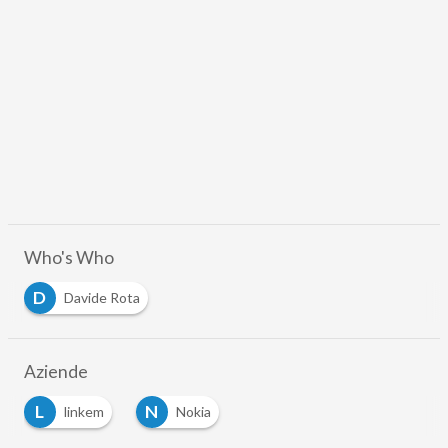
Who's Who
D
Davide Rota
Aziende
L
N
linkem
Nokia