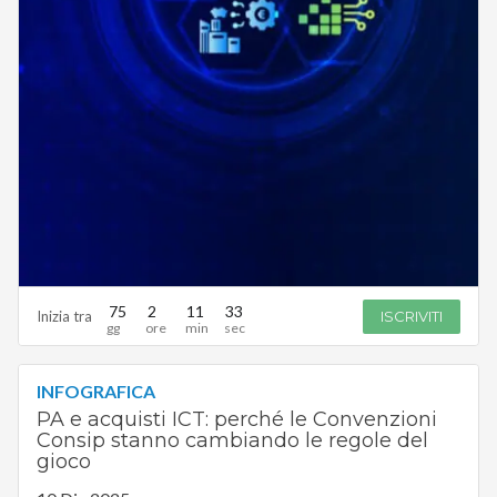
75
2
11
32
Inizia tra
ISCRIVITI
INFOGRAFICA
PA e acquisti ICT: perché le Convenzioni
Consip stanno cambiando le regole del
gioco