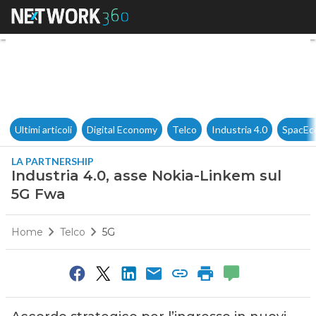
Industria 4.0, asse Nokia-Lin
Ultimi articoli
Digital Economy
Telco
Industria 4.0
SpacEc
LA PARTNERSHIP
Industria 4.0, asse Nokia-Linkem sul
5G Fwa
Home
Telco
5G