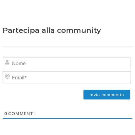
Partecipa alla community
N
Em
0
COMMENTI