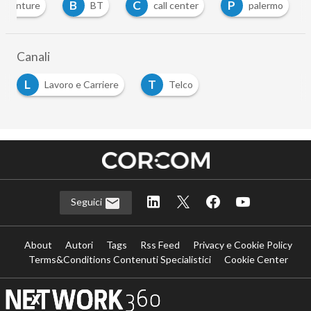
B
C
P
accenture
BT
call center
palermo
…
Canali
L
T
Lavoro e Carriere
Telco
…
Seguici
About
Autori
Tags
Rss Feed
Privacy e Cookie Policy
Terms&Conditions Contenuti Specialistici
Cookie Center