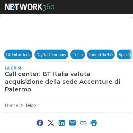
Call center: BT Italia valuta 
Ultimi articoli
Digital Economy
Telco
Industria 4.0
SpacEc
LA CRISI
Call center: BT Italia valuta
acquisizione della sede Accenture di
Palermo
Home
Telco