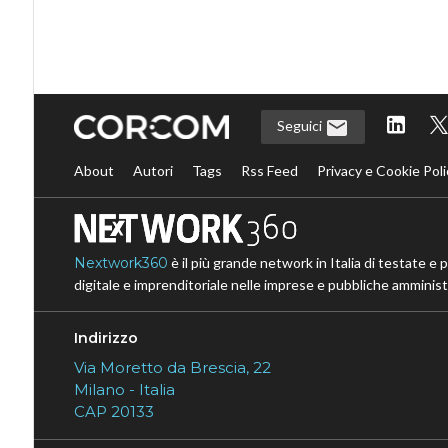
Seguici
About
Autori
Tags
Rss Feed
Privacy e Cookie Poli
Nextwork360
è il più grande network in Italia di testate e 
digitale e imprenditoriale nelle imprese e pubbliche amministr
Indirizzo
Via Moretto da Brescia, 22
Milano - Italia
CAP 20133