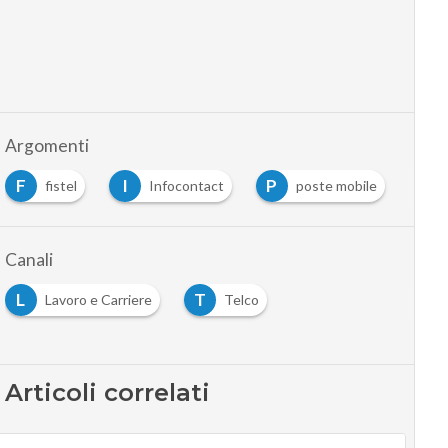
Argomenti
I
P
S
U
Infocontact
poste mobile
slc
ui
…
Canali
L
T
Lavoro e Carriere
Telco
Articoli correlati