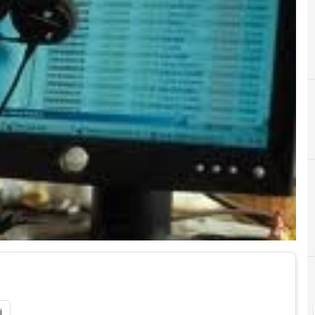
C
F
call center
fistel
i