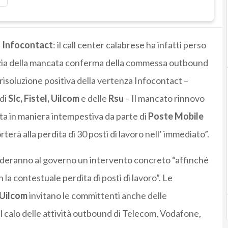
i
Infocontact
: il call center calabrese ha infatti perso
izia della mancata conferma della commessa outbound
 risoluzione positiva della vertenza Infocontact –
 di
Slc, Fistel, Uilcom
e delle
Rsu
– Il mancato rinnovo
ta in maniera intempestiva da parte di
Poste Mobile
terà alla perdita di 30 posti di lavoro nell’ immediato”.
ederanno al governo un intervento concreto “affinché
n la contestuale perdita di posti di lavoro”. Le
e Uilcom
invitano le committenti anche delle
 calo delle attività outbound di Telecom, Vodafone,