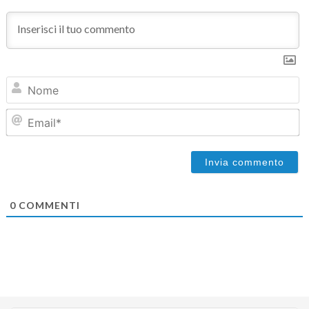
N
Em
0
COMMENTI