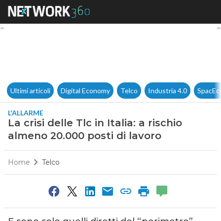
La crisi delle Tlc in Italia: a 
Ultimi articoli
Digital Economy
Telco
Industria 4.0
SpacEc
L'ALLARME
La crisi delle Tlc in Italia: a rischio
almeno 20.000 posti di lavoro
Home
Telco