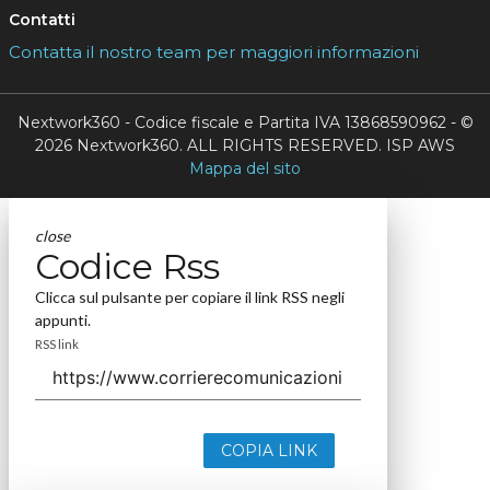
Contatti
Contatta il nostro team per maggiori informazioni
Nextwork360 - Codice fiscale e Partita IVA 13868590962 - ©
2026 Nextwork360. ALL RIGHTS RESERVED. ISP AWS
Mappa del sito
close
Codice Rss
Clicca sul pulsante per copiare il link RSS negli
appunti.
RSS link
COPIA LINK