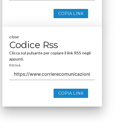
COPIA LINK
close
Codice Rss
Clicca sul pulsante per copiare il link RSS negli
appunti.
RSS link
COPIA LINK