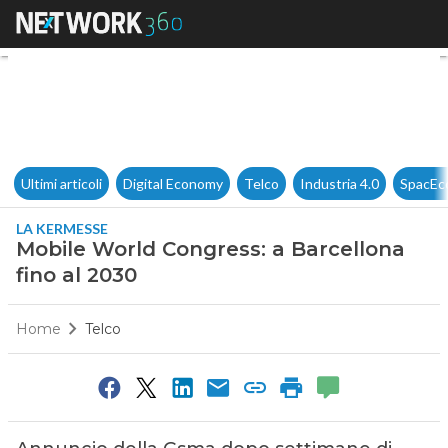
Mobile World Congress: a Barc
Ultimi articoli
Digital Economy
Telco
Industria 4.0
SpacEc
LA KERMESSE
Mobile World Congress: a Barcellona
fino al 2030
Home
Telco