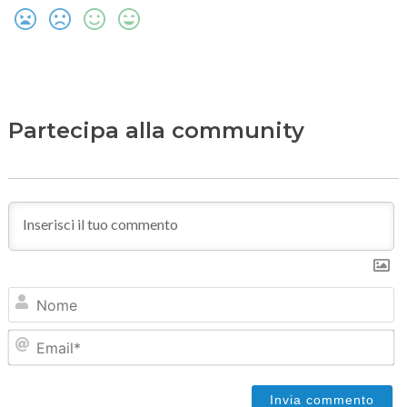
Partecipa alla community
N
Em