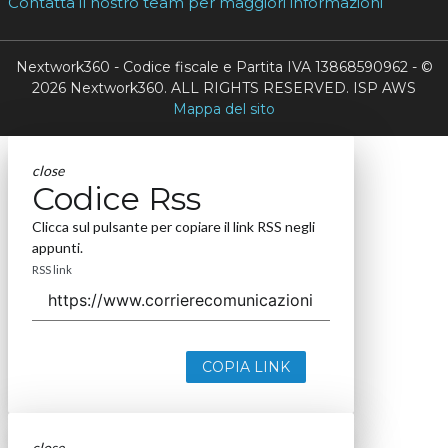
Contatta il nostro team per maggiori informazioni
Nextwork360 - Codice fiscale e Partita IVA 13868590962 - ©
2026 Nextwork360. ALL RIGHTS RESERVED. ISP AWS
Mappa del sito
close
Codice Rss
Clicca sul pulsante per copiare il link RSS negli
appunti.
RSS link
COPIA LINK
close