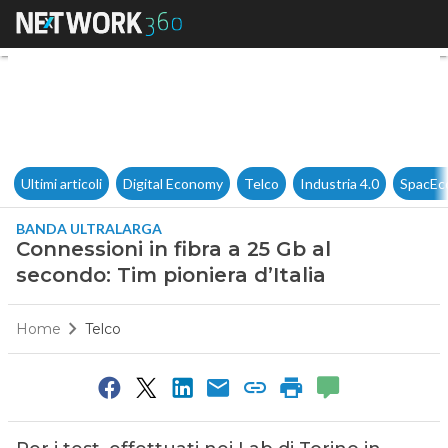
Connessioni in fibra a 25 Gb a
Ultimi articoli
Digital Economy
Telco
Industria 4.0
SpacEc
BANDA ULTRALARGA
Connessioni in fibra a 25 Gb al
secondo: Tim pioniera d’Italia
Home
Telco