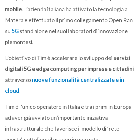
mobile
. L’azienda italiana ha attivato la tecnologia a
Matera e effettuato il primo collegamento Open Ran
su
5G
stand alone nei suoi laboratori di innovazione
piemontesi.
L’obiettivo di Tim è accelerare lo sviluppo dei
servizi
digitali 5G e edge computing per imprese e cittadini
attraverso
nuove funzionalità centralizzate e in
cloud
.
Tim è l’unico operatore in Italia e tra i primi in Europa
ad aver già avviato un’importante iniziativa
infrastrutturale che favorisce il modello di ‘rete
aperta’, sottolinea il gruppo in una nota.