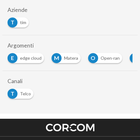
Aziende
T
tim
Argomenti
M
O
T
dge cloud
Matera
Open-ran
torino
Canali
T
Telco