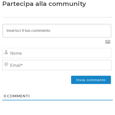
Partecipa alla community
N
Em
0
COMMENTI