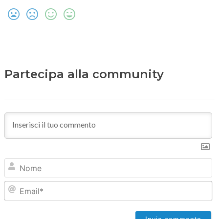
Partecipa alla community
N
Em