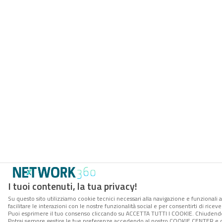
I tuoi contenuti, la tua privacy!
Su questo sito utilizziamo cookie tecnici necessari alla navigazione e funzionali 
facilitare le interazioni con le nostre funzionalità social e per consentirti di rice
Puoi esprimere il tuo consenso cliccando su ACCETTA TUTTI I COOKIE. Chiudendo 
Potrai sempre gestire le tue preferenze accedendo al nostro COOKIE CENTER e ott