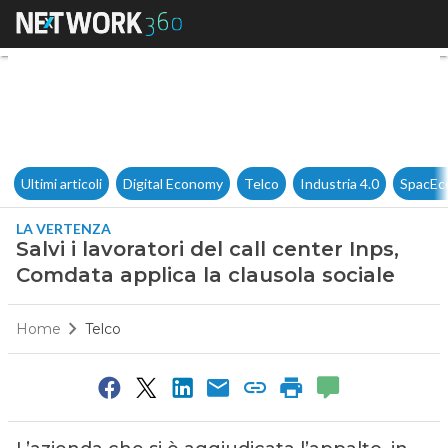
Salvi i lavoratori del call cen
Ultimi articoli
Digital Economy
Telco
Industria 4.0
SpacEc
LA VERTENZA
Salvi i lavoratori del call center Inps,
Comdata applica la clausola sociale
Home
Telco