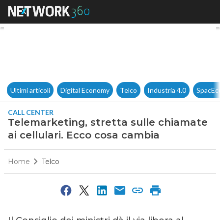
Telemarketing, stretta sulle c
Ultimi articoli
Digital Economy
Telco
Industria 4.0
SpacEc
CALL CENTER
Telemarketing, stretta sulle chiamate
ai cellulari. Ecco cosa cambia
Home
Telco