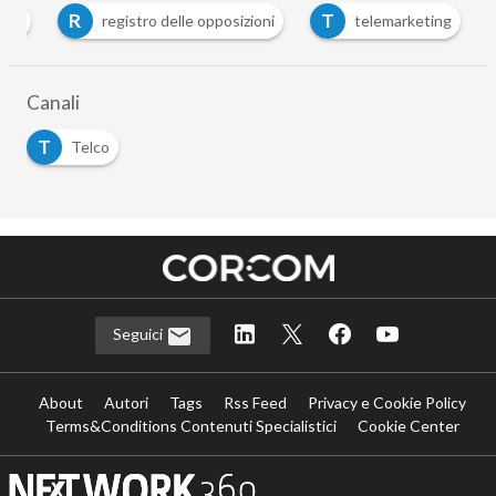
R
T
nter
registro delle opposizioni
telemarketing
Canali
T
Telco
Seguici
About
Autori
Tags
Rss Feed
Privacy e Cookie Policy
Terms&Conditions Contenuti Specialistici
Cookie Center