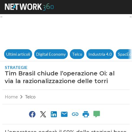
Tim Brasil chiude l’operazione 
Ultimi articoli
Digital Economy
Telco
Industria 4.0
SpacEc
STRATEGIE
Tim Brasil chiude l’operazione Oi: al
via la razionalizzazione delle torri
Home
Telco