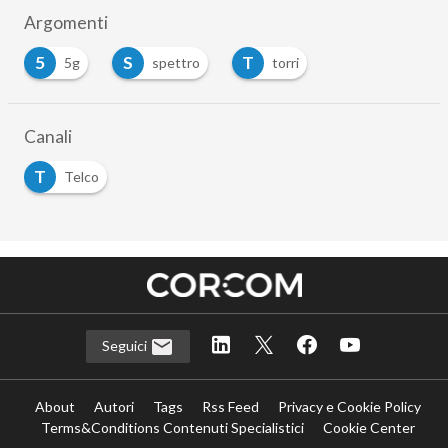
Argomenti
5
S
T
5g
spettro
torri
Canali
T
Telco
Seguici
About
Autori
Tags
Rss Feed
Privacy e Cookie Policy
Terms&Conditions Contenuti Specialistici
Cookie Center