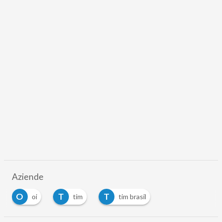
Aziende
O
T
T
oi
tim
tim brasil