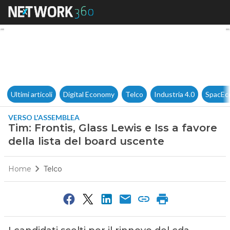
Tim: Frontis, Glass Lewis e Iss
Ultimi articoli
Digital Economy
Telco
Industria 4.0
SpacEc
VERSO L'ASSEMBLEA
Tim: Frontis, Glass Lewis e Iss a favore
della lista del board uscente
Home
Telco