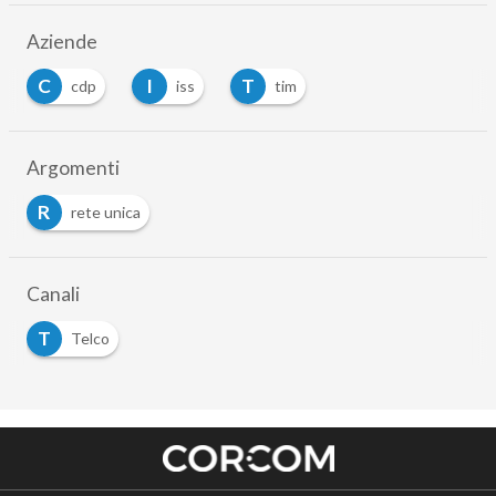
Aziende
C
I
T
cdp
iss
tim
Argomenti
R
rete unica
Canali
T
Telco