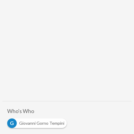
Who's Who
G
Giovanni Gorno Tempini