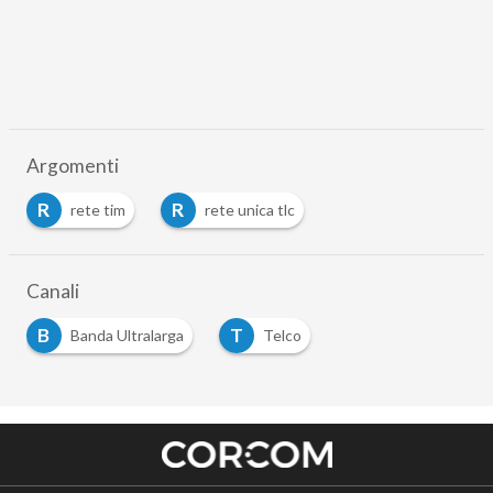
Argomenti
R
R
rete tim
rete unica tlc
Canali
B
T
Banda Ultralarga
Telco