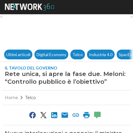
Rete unica, si apre la fase due
Ultimi articoli
Digital Economy
Telco
Industria 4.0
SpacEc
IL TAVOLO DEL GOVERNO
Rete unica, si apre la fase due. Meloni:
“Controllo pubblico è l’obiettivo”
Home
Telco