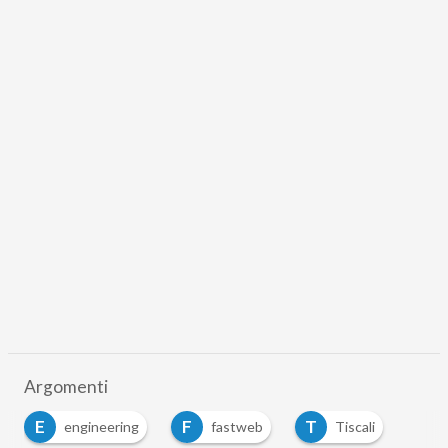
Argomenti
E
F
T
engineering
fastweb
Tiscali