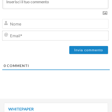
N
Em
0
COMMENTI
WHITEPAPER