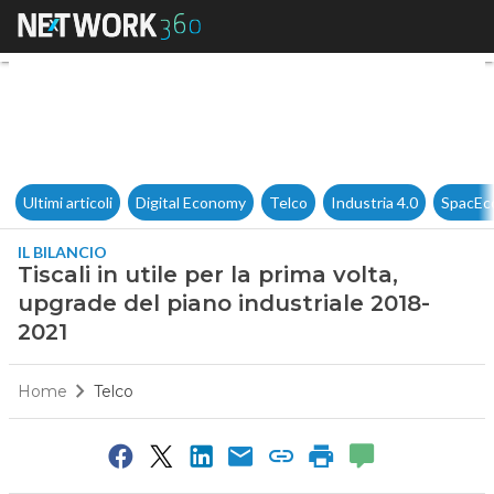
Tiscali in utile per la prima v
Ultimi articoli
Digital Economy
Telco
Industria 4.0
SpacEc
IL BILANCIO
Tiscali in utile per la prima volta,
upgrade del piano industriale 2018-
2021
Home
Telco