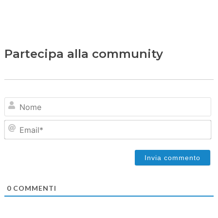
Partecipa alla community
N
Em
0
COMMENTI