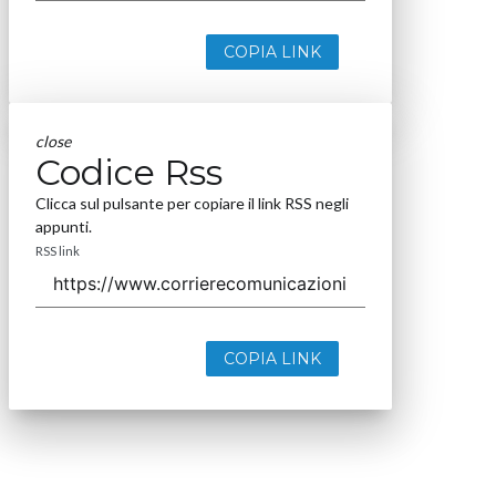
COPIA LINK
close
Codice Rss
Clicca sul pulsante per copiare il link RSS negli
appunti.
RSS link
COPIA LINK