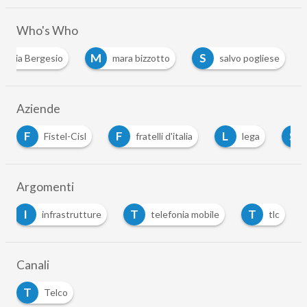
Who's Who
M
S
 Maria Bergesio
mara bizzotto
salvo pogliese
Aziende
F
L
S
el-Cisl
fratelli d'italia
lega
Slc-Cgil
Argomenti
I
T
T
infrastrutture
telefonia mobile
tlc
Canali
T
Telco