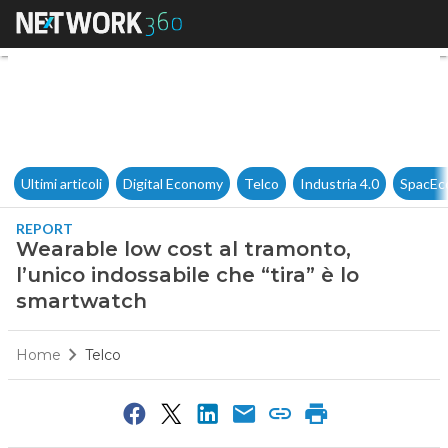
Wearable low cost al tramonto,
Ultimi articoli
Digital Economy
Telco
Industria 4.0
SpacEc
REPORT
Wearable low cost al tramonto,
l’unico indossabile che “tira” è lo
smartwatch
Home
Telco