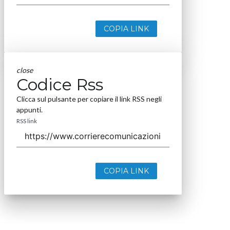
COPIA LINK
close
Codice Rss
Clicca sul pulsante per copiare il link RSS negli
appunti.
RSS link
COPIA LINK