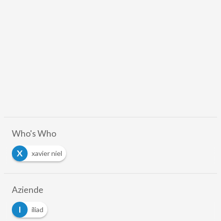
Who's Who
X
xavier niel
Aziende
I
iliad