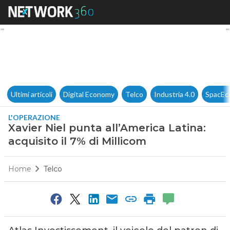
Xavier Niel punta all’America L
Ultimi articoli
Digital Economy
Telco
Industria 4.0
SpacEc
L'OPERAZIONE
Xavier Niel punta all’America Latina:
acquisito il 7% di Millicom
Home
Telco