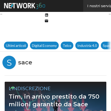
Facebook
I nostri servi
Twitter
Linkedin
Email
Ultimi articoli
Digital Economy
Telco
Industria 4.0
Spac
S
sace
L'INDISCREZIONE
Tim, in arrivo prestito da 750
milioni garantito da Sace