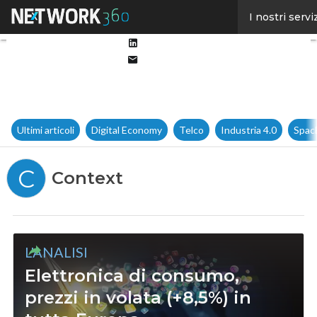
Facebook
I nostri servi
Twitter
Linkedin
Email
Ultimi articoli
Digital Economy
Telco
Industria 4.0
Spac
C
Context
L'ANALISI
Elettronica di consumo,
prezzi in volata (+8,5%) in