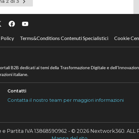
Pagina
na 2 di 3
nte
successiva
 Policy
Terms&Conditions Contenuti Specialistici
Cookie Cen
portali B2B dedicati ai temi della Trasformazione Digitale e dell’Innovazio
azioni italiane.
Contatti
Contatta il nostro team per maggiori informazioni
le e Partita IVA 13868590962 - © 2026 Nextwork360. A
Mappa del sito