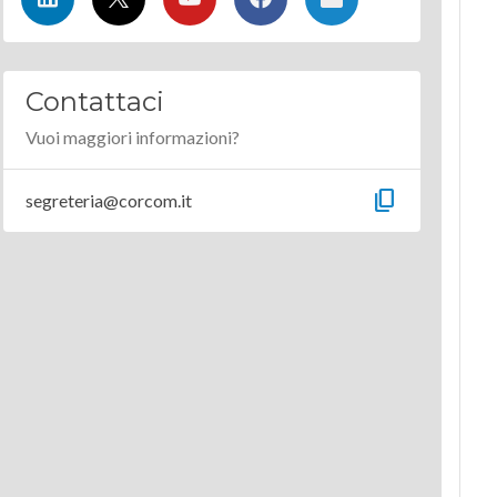
Contattaci
Vuoi maggiori informazioni?
content_copy
segreteria@corcom.it