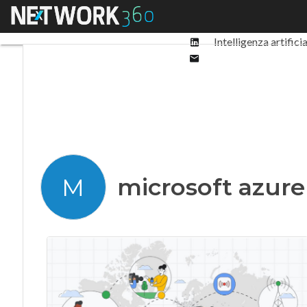
Facebook
Menu
Ultimi articoli
Digit
Twitter
Linkedin
Intelligenza artifici
Email
microsoft azure
M