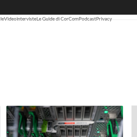
al Economy
Telco
Industria 4.0
SpacEconomy
PA Digitale
Green eco
ale
Videointerviste
Le Guide di CorCom
Podcast
Privacy