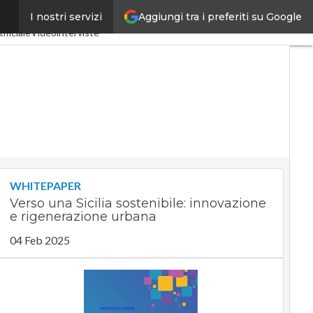
Aggiungi tra i preferiti su Google
I nostri servizi
ria 4.0
SpacEconomy
ificiale
Videointerviste
WHITEPAPER
Verso una Sicilia sostenibile: innovazione
e rigenerazione urbana
04 Feb 2025