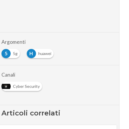
Argomenti
5
H
5g
huawei
Canali
Cyber Security
Articoli correlati