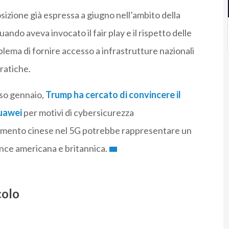
sizione già espressa a giugno nell’ambito della
o aveva invocato il fair play e il rispetto delle
blema di fornire accesso a infrastrutture nazionali
ratiche.
rso gennaio,
Trump ha cercato di convincere il
uawei
per motivi di cybersicurezza
gimento cinese nel 5G potrebbe rappresentare un
ence americana e britannica.
colo