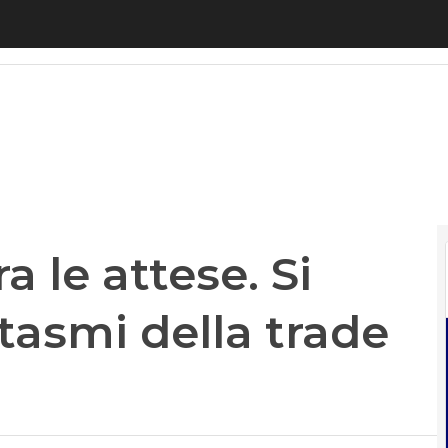
a le attese. Si allontanano i fantasmi della trade wa
ra le attese. Si
tasmi della trade