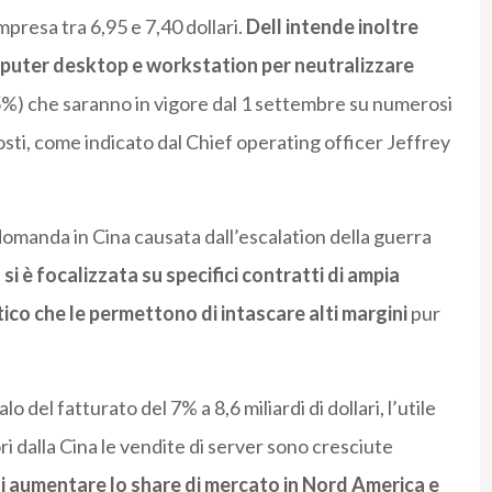
presa tra 6,95 e 7,40 dollari.
Dell intende inoltre
mputer desktop e workstation per neutralizzare
5%) che saranno in vigore dal 1 settembre su numerosi
costi, come indicato dal Chief operating officer Jeffrey
 domanda in Cina causata dall’escalation della guerra
a
si è focalizzata su specifici contratti di ampia
ico che le permettono di intascare alti margini
pur
 del fatturato del 7% a 8,6 miliardi di dollari, l’utile
ori dalla Cina le vendite di server sono cresciute
di aumentare lo share di mercato in Nord America e