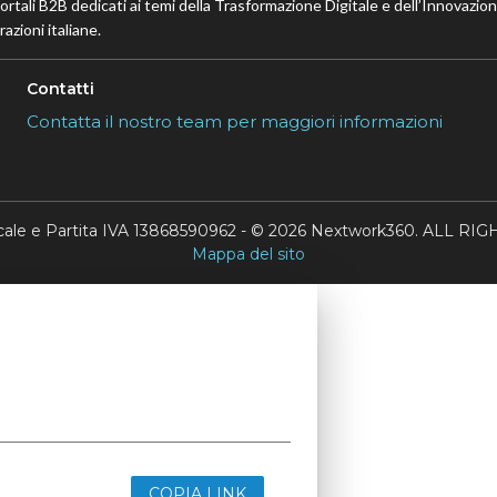
portali B2B dedicati ai temi della Trasformazione Digitale e dell’Innovazio
azioni italiane.
Contatti
Contatta il nostro team per maggiori informazioni
scale e Partita IVA 13868590962 - © 2026 Nextwork360. ALL 
Mappa del sito
COPIA LINK