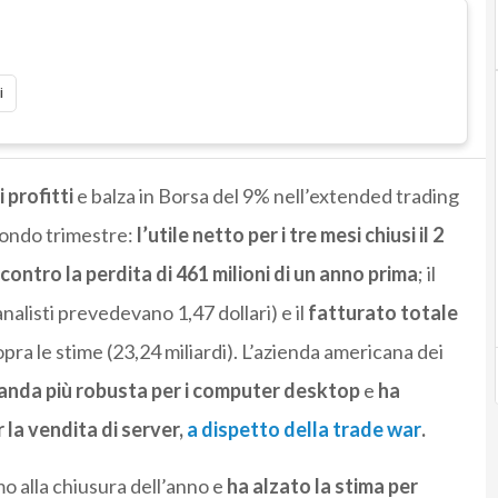
i
 profitti
e balza in Borsa del 9% nell’extended trading
econdo trimestre:
l’utile netto per i tre mesi chiusi il 2
contro la perdita di 461 milioni di un anno prima
; il
analisti prevedevano 1,47 dollari) e il
fatturato totale
opra le stime (23,24 miliardi). L’azienda americana dei
nda più robusta per i computer desktop
e
ha
 la vendita di server,
a dispetto della trade war
.
o alla chiusura dell’anno e
ha alzato la stima per