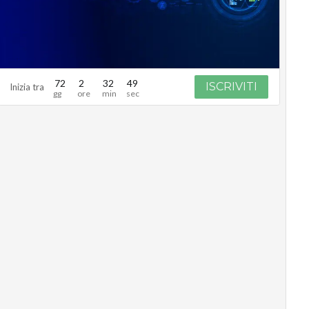
72
2
32
48
ISCRIVITI
Inizia tra