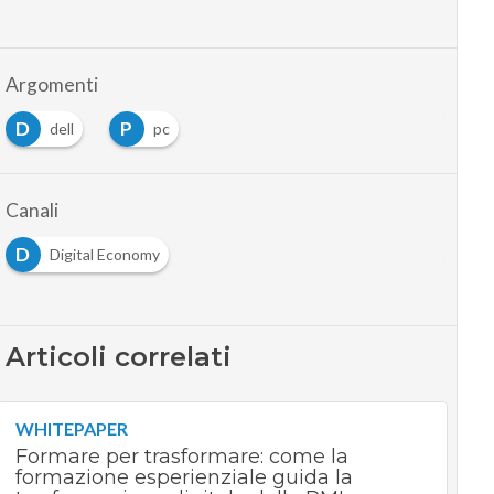
Argomenti
D
P
dell
pc
Canali
D
Digital Economy
Articoli correlati
WHITEPAPER
Formare per trasformare: come la
formazione esperienziale guida la