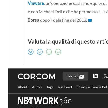
Vmware
, un’operazione cash and equity da 
e ceo Michael Dell e che ha permesso all’azi
Borsa
dopo il delisting del 2013.
Valuta la qualità di questo arti
Seguici
About
Autori
Tags
Rss Feed
Privacy e Cookie Poli