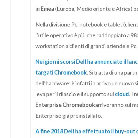
in Emea
(Europa, Medio oriente e Africa) pe
Nella divisione Pc, notebook e tablet (clien
l’utile operativo è più che raddoppiato a 982
workstation a clienti di grandi aziende e Pc d
Nei giorni scorsi Dell ha annunciato il la
targati Chromebook
. Si tratta di una part
dell’hardware: è infatti in arrivo un nuovo
leva per il rilascio e il supporto sul
cloud
. I 
Enterprise Chromebook
arriveranno sul m
Enterprise già preinstallato.
A fine 2018 Dell ha effettuato il buy-out d