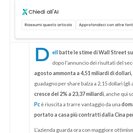
Chiedi all'AI
Riassumi questo articolo
Approfondisci con altre font
D
ell
batte le stime di Wall Street sui
dopo l’annuncio dei risultati del s
agosto ammonta a 4,51 miliardi di dollari, 
guadagno per share balza a 2,15 dollari (gli 
cresce del 2% a 23,37 miliardi
, anche qui s
Pc
è riuscita a trarre vantaggio da una
doma
portato a casa più contratti dalla Cina per
L’azienda guarda ora con maggiore ottimism