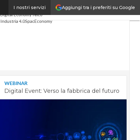
Aggiungi tra i preferiti su Google
r
I nostri servizi
Ultimi articoli
Digital Economy
Telco
Industria 4.0
SpacEconomy
PA Digitale
Green economy
Intelligenza artificiale
Videointerviste
Le Guide di CorCom
Podcast
Privacy
WEBINAR
Digital Event: Verso la fabbrica del futuro