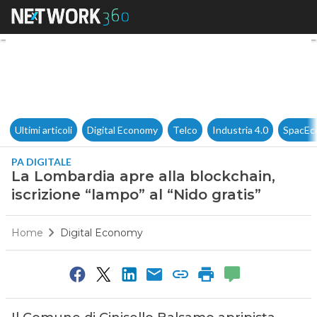
La Lombardia apre alla blockch
Ultimi articoli
Digital Economy
Telco
Industria 4.0
SpacEc
PA DIGITALE
La Lombardia apre alla blockchain,
iscrizione “lampo” al “Nido gratis”
Home
Digital Economy