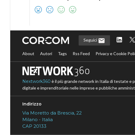
Seguici
About
Autori
Tags
Rss Feed
Privacy e Cookie Poli
Nextwork360
è il più grande network in Italia di testate e 
digitale e imprenditoriale nelle imprese e pubbliche amministr
Indirizzo
Via Moretto da Brescia, 22
Milano - Italia
CAP 20133