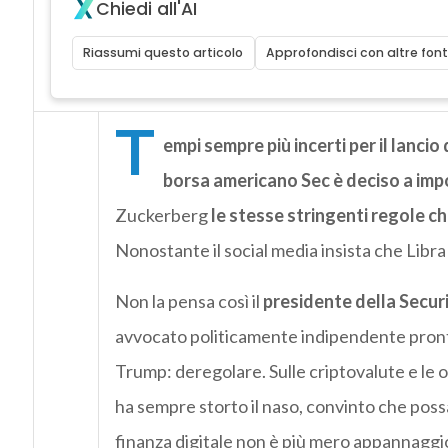
Chiedi all'AI
Riassumi questo articolo
Approfondisci con altre font
T
empi sempre più incerti per il lancio 
borsa americano Sec è deciso a imp
Zuckerberg
le stesse stringenti regole ch
Nonostante il social media insista che Libra
Non la pensa così il
presidente della Secur
avvocato politicamente indipendente pront
Trump: deregolare. Sulle criptovalute e le o
ha sempre storto il naso, convinto che possa
finanza digitale non è più mero appannaggio