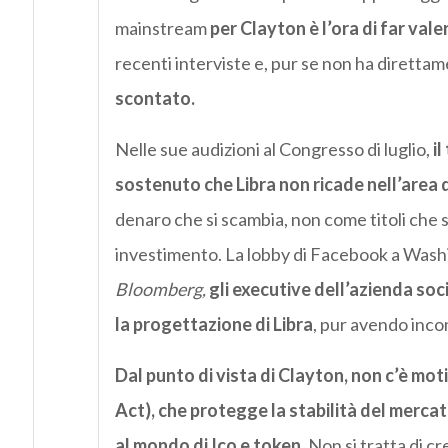
mainstream
per Clayton è l’ora di far vale
recenti interviste e, pur se non ha direttam
scontato.
Nelle sue audizioni al Congresso di luglio,
i
sostenuto che Libra non ricade nell’area
denaro che si scambia, non come titoli che
investimento. La lobby di Facebook a Washi
Bloomberg,
gli executive dell’azienda so
la progettazione di Libra
, pur avendo inco
Dal punto di vista di Clayton, non c’è motiv
Act), che protegge la stabilità del mercato
al mondo di Ico e token.
Non si tratta di cr