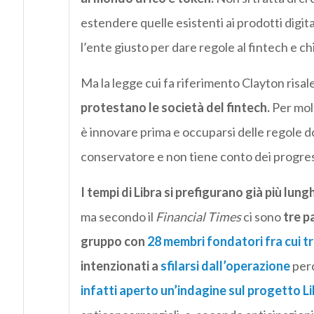
estendere quelle esistenti ai prodotti digita
l’ente giusto per dare regole al fintech e ch
Ma la legge cui fa riferimento Clayton risal
protestano le società del fintech.
Per molt
è innovare prima e occuparsi delle regole d
conservatore e non tiene conto dei progressi
I tempi di Libra si prefigurano già più lung
ma secondo il
Financial Times
ci sono
tre p
gruppo con
28 membri fondatori fra cui t
intenzionati a
sfilarsi dall’operazione
perc
infatti aperto un’indagine sul progetto Li