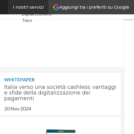
Aggiungi tra i preferiti su Google
 Facebook
I nostri servizi
Ultimi articoli
Digital Economy
Telco
Industria 4.0
SpacEconomy
PA Digitale
Green economy
Intelligenza
artificiale
Videointerviste
Le Guide di
CorCom
WHITEPAPER
Podcast
Privacy
Italia verso una società cashless: vantaggi
e sfide della digitalizzazione dei
pagamenti
20 Nov 2024