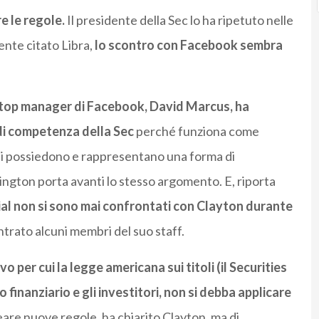
re le regole.
Il presidente della Sec lo ha ripetuto nelle
ente citato Libra,
lo scontro con Facebook sembra
l top manager di Facebook, David Marcus, ha
 di competenza della Sec
perché funziona come
 si possiedono e rappresentano una forma di
ngton porta avanti lo stesso argomento. E, riporta
cial non si sono mai confrontati con Clayton durante
ntrato alcuni membri del suo staff.
o per cui la legge americana sui titoli (il Securities
 finanziario e gli investitori, non si debba applicare
eare nuove regole, ha chiarito Clayton, ma di