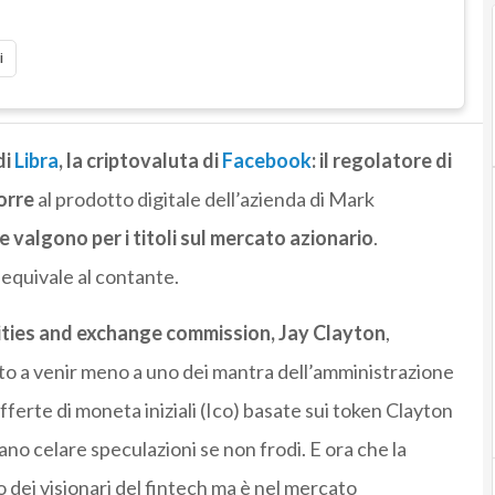
i
di
Libra
, la criptovaluta di
Facebook
:
il regolatore di
orre
al prodotto digitale dell’azienda di Mark
e valgono per i titoli sul mercato azionario
.
 equivale al contante.
ities and exchange commission, Jay Clayton
,
o a venir meno a uno dei mantra dell’amministrazione
fferte di moneta iniziali (Ico) basate sui token Clayton
no celare speculazioni se non frodi. E ora che la
 dei visionari del fintech ma è nel mercato