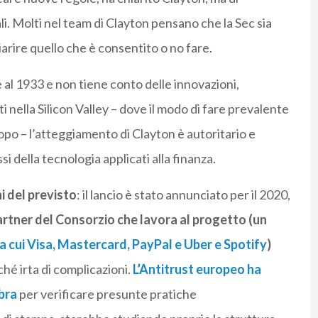
li. Molti nel team di Clayton pensano che la Sec sia
iarire quello che è consentito o no fare.
e al 1933 e non tiene conto delle innovazioni,
i nella Silicon Valley – dove il modo di fare prevalente
opo – l’atteggiamento di Clayton è autoritario e
 della tecnologia applicati alla finanza.
hi del previsto
: il lancio è stato annunciato per il 2020,
artner del Consorzio che lavora al progetto (un
ra cui Visa, Mastercard, PayPal e Uber e Spotify
)
hé irta di complicazioni.
L’Antitrust europeo ha
bra
per verificare presunte pratiche