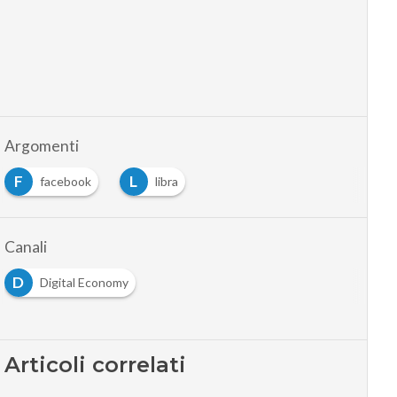
Argomenti
F
L
facebook
libra
Canali
D
Digital Economy
Articoli correlati