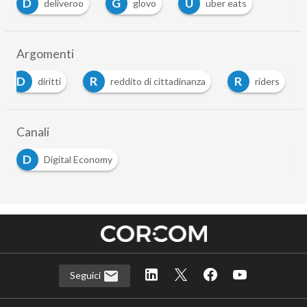
D
G
U
deliveroo
glovo
uber eats
Argomenti
D
R
R
diritti
reddito di cittadinanza
riders
Canali
D
Digital Economy
Seguici