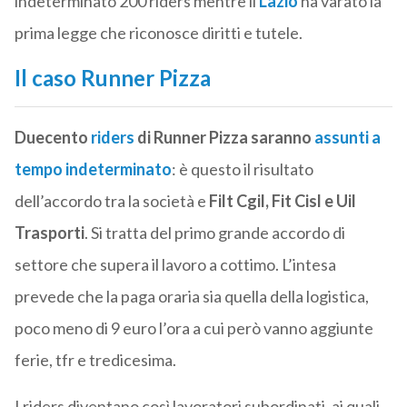
indeterminato 200 riders mentre il
Lazio
ha varato la
prima legge che riconosce diritti e tutele.
Il caso Runner Pizza
Duecento
riders
di Runner Pizza saranno
assunti a
tempo indeterminato
: è questo il risultato
dell’accordo tra la società e
Filt Cgil, Fit Cisl e Uil
Trasporti
. Si tratta del primo grande accordo di
settore che supera il lavoro a cottimo. L’intesa
prevede che la paga oraria sia quella della logistica,
poco meno di 9 euro l’ora a cui però vanno aggiunte
ferie, tfr e tredicesima.
I riders diventano così lavoratori subordinati, ai quali