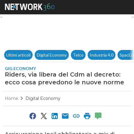
Riders, via libera del Cdm al
Ultimi articoli
Digital Economy
Telco
Industria 4.0
SpacEc
GIG ECONOMY
Riders, via libera del Cdm al decreto:
ecco cosa prevedono le nuove norme
Home
Digital Economy