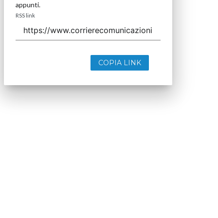
appunti.
RSS link
COPIA LINK