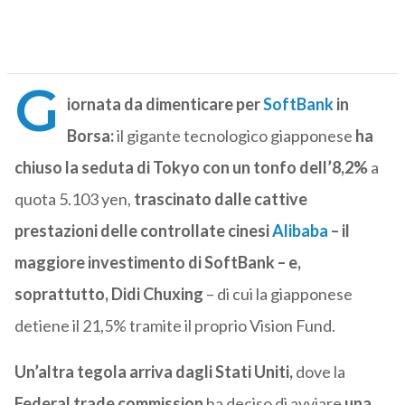
G
iornata da dimenticare per
SoftBank
in
Borsa:
il gigante tecnologico giapponese
ha
chiuso la seduta di Tokyo con un tonfo dell’8,2%
a
quota 5.103 yen,
trascinato dalle cattive
prestazioni delle controllate cinesi
Alibaba
– il
maggiore investimento di SoftBank – e,
soprattutto, Didi Chuxing
– di cui la giapponese
detiene il 21,5% tramite il proprio Vision Fund.
Un’altra tegola arriva dagli Stati Uniti,
dove la
Federal trade commission
ha deciso di avviare
una