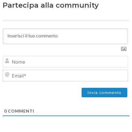
Partecipa alla community
N
Em
0
COMMENTI