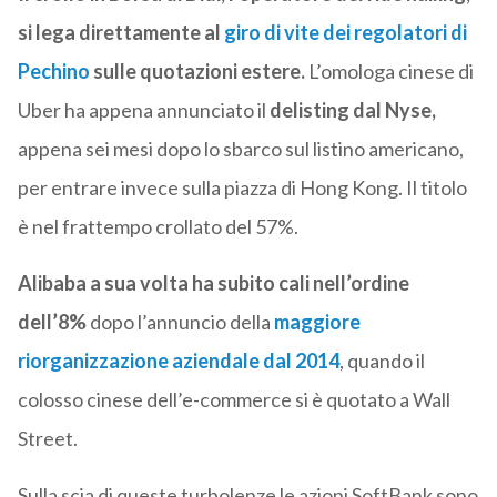
si lega direttamente al
giro di vite dei regolatori di
Pechino
sulle quotazioni estere.
L’omologa cinese di
Uber ha appena annunciato il
delisting dal Nyse,
appena sei mesi dopo lo sbarco sul listino americano,
per entrare invece sulla piazza di Hong Kong. Il titolo
è nel frattempo crollato del 57%.
Alibaba a sua volta ha subito cali nell’ordine
dell’8%
dopo l’annuncio della
maggiore
riorganizzazione aziendale dal 2014
, quando il
colosso cinese dell’e-commerce si è quotato a Wall
Street.
Sulla scia di queste turbolenze le azioni SoftBank sono