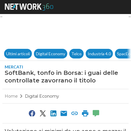
SoftBank, tonfo in Borsa: i guai
Ultimi articoli
Digital Economy
Telco
Industria 4.0
SpacEc
MERCATI
SoftBank, tonfo in Borsa: i guai delle
controllate zavorrano il titolo
Home
Digital Economy