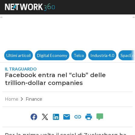
Facebook entra nel “club” dell
Ultimi articoli
Digital Economy
Telco
Industria 4.0
SpacEc
IL TRAGUARDO
Facebook entra nel “club” delle
trillion-dollar companies
Home
Finance
0