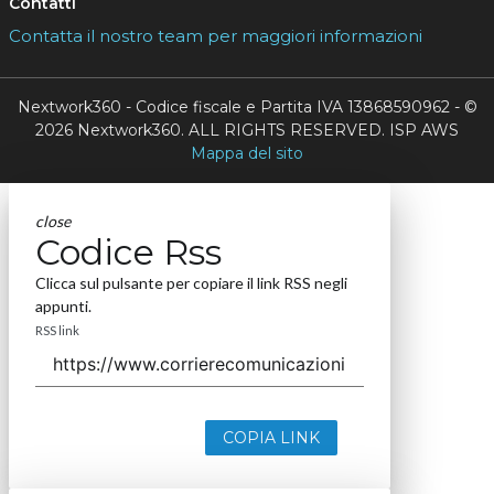
Contatti
Contatta il nostro team per maggiori informazioni
Nextwork360 - Codice fiscale e Partita IVA 13868590962 - ©
2026 Nextwork360. ALL RIGHTS RESERVED. ISP AWS
Mappa del sito
close
Codice Rss
Clicca sul pulsante per copiare il link RSS negli
appunti.
RSS link
COPIA LINK