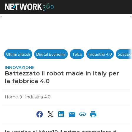
Battezzato il robot made in Ita
Ultimi articoli
Digital Economy
Telco
Industria 4.0
SpacEc
INNOVAZIONE
Battezzato il robot made in Italy per
la fabbrica 4.0
Home
Industria 4.0