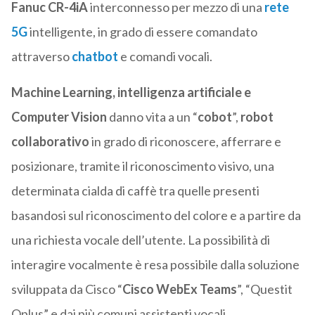
Fanuc CR-4iA
interconnesso per mezzo di una
rete
5G
intelligente, in grado di essere comandato
attraverso
chatbot
e comandi vocali.
Machine Learning, intelligenza artificiale e
Computer Vision
danno vita a un “
cobot
”,
robot
collaborativo
in grado di riconoscere, afferrare e
posizionare, tramite il riconoscimento visivo, una
determinata cialda di caffè tra quelle presenti
basandosi sul riconoscimento del colore e a partire da
una richiesta vocale dell’utente. La possibilità di
interagire vocalmente è resa possibile dalla soluzione
sviluppata da Cisco “
Cisco WebEx Teams
”, “Questit
Qplus” e dai più comuni assistenti vocali.