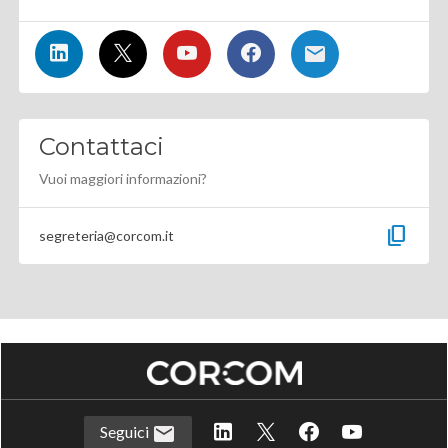
Contattaci
Vuoi maggiori informazioni?
content_copy
segreteria@corcom.it
Seguici