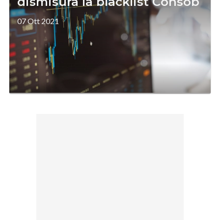
dismisura la blacklist Consob
07 Ott 2021