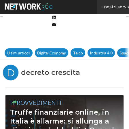
Facebook
I nostri servi
Twitter
Linkedin
Email
Ultimi articoli
Digital Economy
Telco
Industria 4.0
Spac
D
decreto crescita
I PROVVEDIMENTI
Truffe finanziarie online, in
Italia è allarme: si allunga a