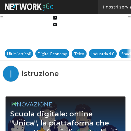
Facebook
I nostri servi
Twitter
Linkedin
Email
Ultimi articoli
Digital Economy
Telco
Industria 4.0
Spac
I
istruzione
INNOVAZIONE
Scuola digitale: online
"Unica", la piattaforma che