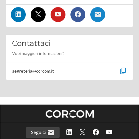
Contattaci
Vuoi maggiori informazioni?
content_copy
segreteria@corcom.it
Seguici