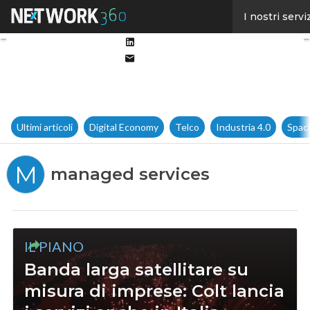
Facebook
I nostri servi
Twitter
Linkedin
Email
Ultimi articoli
Digital Economy
Telco
Industria 4.0
Spac
M
managed services
IL PIANO
Banda larga satellitare su
misura di imprese: Colt lancia