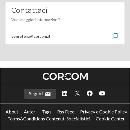
Contattaci
Vuoi maggiori informazioni?
content_copy
segreteria@corcom.it
Seguici
About
Autori
Tags
Rss Feed
Privacy e Cookie Policy
Terms&Conditions Contenuti Specialistici
Cookie Center