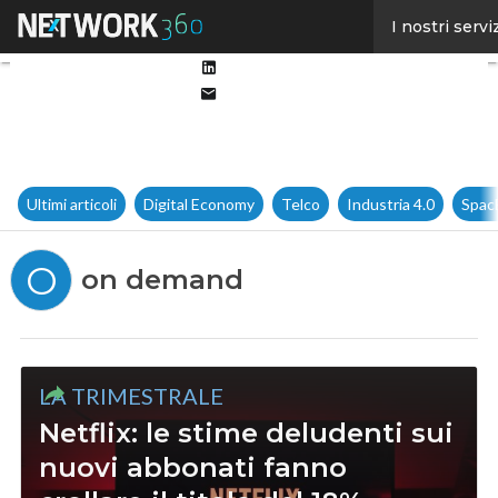
Facebook
I nostri servi
Twitter
Linkedin
Email
Ultimi articoli
Digital Economy
Telco
Industria 4.0
Spac
O
on demand
LA TRIMESTRALE
Netflix: le stime deludenti sui
nuovi abbonati fanno