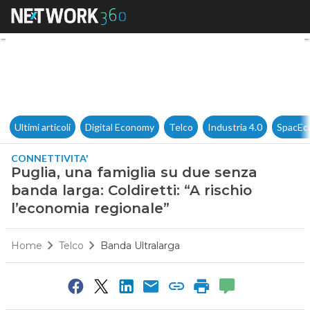
Puglia, una famiglia su due se
Ultimi articoli
Digital Economy
Telco
Industria 4.0
SpacEc
CONNETTIVITA'
Puglia, una famiglia su due senza
banda larga: Coldiretti: “A rischio
l’economia regionale”
Home
Telco
Banda Ultralarga