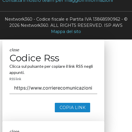
Contatta il nostro team per maggiori informazioni
Nextwork360 - Codice fiscale e Partita IVA 13868590962 - ©
2026 Nextwork360. ALL RIGHTS RESERVED. ISP AWS
Mappa del sito
close
Codice Rss
Clicca sul pulsante per copiare il link RSS negli
appunti.
RSS link
COPIA LINK
close