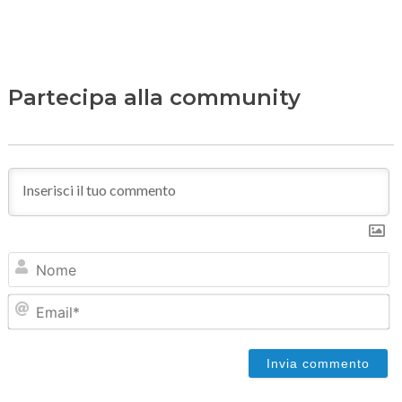
Partecipa alla community
N
Em