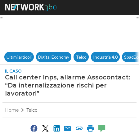
Call center Inps, allarme Assoc
Ultimi articoli
Digital Economy
Telco
Industria 4.0
SpacEc
IL CASO
Call center Inps, allarme Assocontact:
“Da internalizzazione rischi per
lavoratori”
Home
Telco