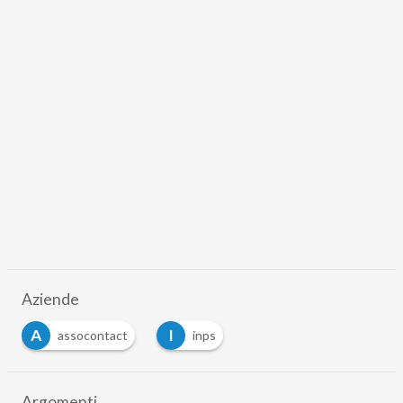
Aziende
A
I
assocontact
inps
Argomenti