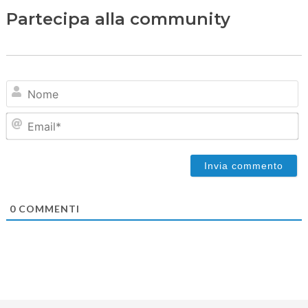
Partecipa alla community
N
Em
0
COMMENTI