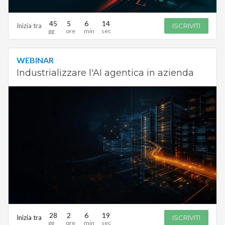
45
5
6
13
Inizia tra
ISCRIVITI
WEBINAR
Industrializzare l'AI agentica in azienda
28
2
6
19
Inizia tra
ISCRIVITI