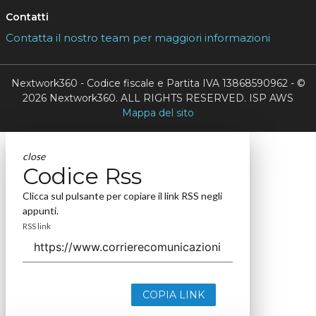
Contatti
Contatta il nostro team per maggiori informazioni
Nextwork360 - Codice fiscale e Partita IVA 13868590962 - ©
2026 Nextwork360. ALL RIGHTS RESERVED. ISP AWS
Mappa del sito
close
Codice Rss
Clicca sul pulsante per copiare il link RSS negli
appunti.
RSS link
COPIA LINK