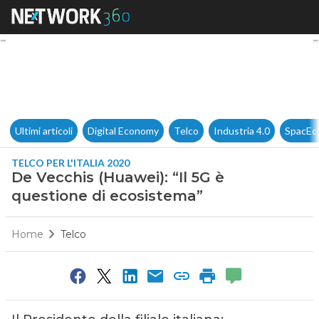
De Vecchis (Huawei): “Il 5G è
Ultimi articoli
Digital Economy
Telco
Industria 4.0
SpacEc
TELCO PER L'ITALIA 2020
De Vecchis (Huawei): “Il 5G è
questione di ecosistema”
Home
Telco