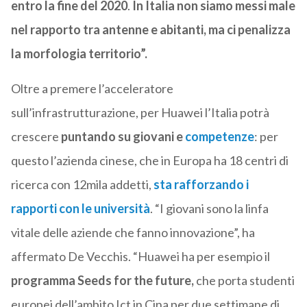
entro la fine del 2020
.
In Italia non siamo messi male
nel rapporto tra antenne e abitanti, ma ci penalizza
la morfologia territorio”.
Oltre a premere l’acceleratore
sull’infrastrutturazione, per Huawei l’Italia potrà
crescere
puntando su giovani e
competenze
: per
questo l’azienda cinese, che in Europa ha 18 centri di
ricerca con 12mila addetti,
sta rafforzando i
rapporti con le
università
. “I giovani sono la linfa
vitale delle aziende che fanno innovazione”, ha
affermato De Vecchis. “Huawei ha per esempio il
programma
Seeds for the future,
che porta studenti
europei dell’ambito Ict in Cina per due settimane di