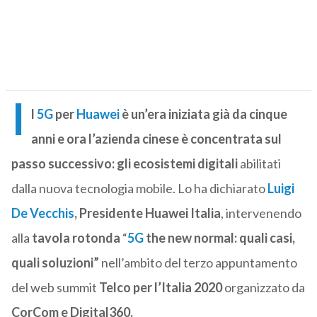
I
l
5G
per
Huawei
è un’era iniziata già da cinque
anni e ora l’azienda cinese
è concentrata sul
passo successivo: gli ecosistemi digitali
abilitati
dalla nuova tecnologia mobile. Lo ha dichiarato
Luigi
De Vecchis
, Presidente Huawei Italia
, intervenendo
alla
tavola rotonda
“
5G
the new normal: quali casi,
quali soluzioni”
nell’ambito del terzo appuntamento
del web summit
Telco per l’Italia
2020
organizzato da
CorCom e Digital360.