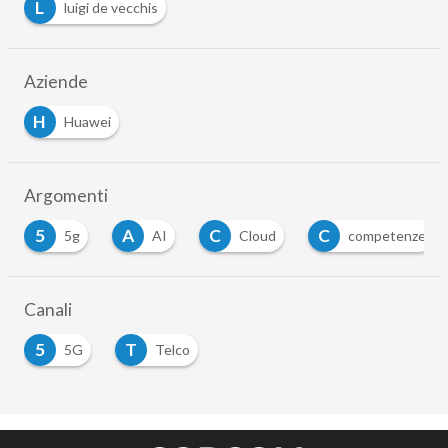
L
luigi de vecchis
Aziende
H
Huawei
Argomenti
5
A
C
C
5g
AI
Cloud
competenze
Canali
5
T
5G
Telco