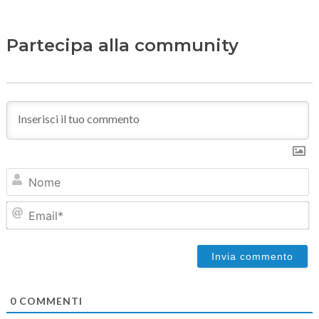
Partecipa alla community
N
Em
0
COMMENTI