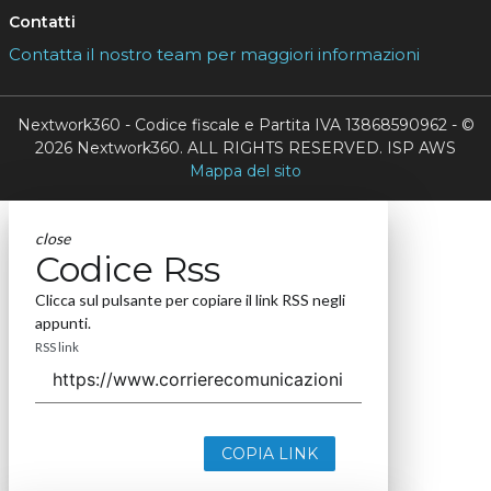
Contatti
Contatta il nostro team per maggiori informazioni
Nextwork360 - Codice fiscale e Partita IVA 13868590962 - ©
2026 Nextwork360. ALL RIGHTS RESERVED. ISP AWS
Mappa del sito
close
Codice Rss
Clicca sul pulsante per copiare il link RSS negli
appunti.
RSS link
COPIA LINK