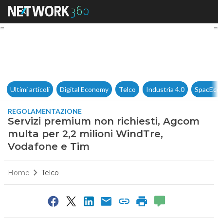
Servizi premium non richiest
Ultimi articoli
Digital Economy
Telco
Industria 4.0
SpacEc
REGOLAMENTAZIONE
Servizi premium non richiesti, Agcom
multa per 2,2 milioni WindTre,
Vodafone e Tim
Home
Telco