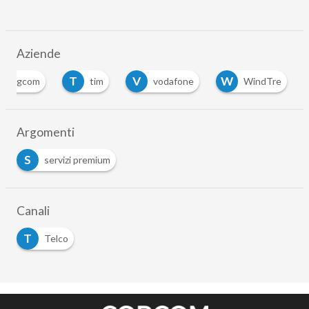
Aziende
T
V
W
agcom
tim
vodafone
WindTre
Argomenti
S
servizi premium
Canali
T
Telco